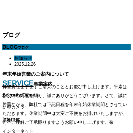
ブログ
BLOG
ブログ
お知らせ
2025.12.26
年末年始営業のご案内について
SERVICE
事業案内
拝啓貴社ますますご清栄のこととお慶び申し上げます。平素は
Security Camera​
格別のご高配を賜り、誠にありがとうございます。さて、誠に
勝手ながら、弊社では下記日程を年末年始休業期間とさせてい
防犯カメラ​
ただきます。休業期間中は大変ご不便をお掛けいたしますが、
Internet​
何卒ご理解ご了承賜りますようお願い申し上げます。敬
インターネット