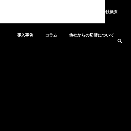
098-897-
8892
営業時
間 9:00～
ホーム
サービス
選ばれる理由
会社概要
17:30
(土日
祝・年末年
始など一部
を除く)
導入事例
コラム
他社からの切替について
SERVICE
事業案内
Security Camera​
防犯カメラ​