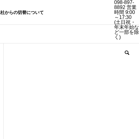
098-897-
8892
営業
時間 9:00
他社からの切替について
～17:30
(土日祝・
年末年始な
ど一部を除
く)
Services for ​Apar
​
tment Complexes​
集合住宅向けサービス​