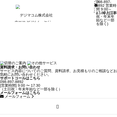
導入事例
施工・サービス導入物件
集合住宅向けサービス​
098-897-
Case
すべて
H様共同住宅新築工事
8892
営業時
シェア型インターネット​
沖縄県宜野湾市野嵩
間 9:00～
ホーム
サービス
選ばれる理由
会社概要
テレビアンテナ設備改修工事​
スマートインターフォン導入工
17:30
(土日
防犯カメラ​
2026年2月
祝・年末年
集合住宅向けサービス​
始など一部
を除く)
導入事例
コラム
他社からの切替について
資料請求・お問い合わせ
SERVICE
サービス内容についてのご質問、資料請求、お見積もりのご相談などお
気軽にお問い合わせください。
事業案内
サポートコールはこちら
098-897-8892
[営業時間] 9:00 〜 17:30
（土日祝・年末年始など一部を除く）
メールフォームはこちら
メールフォーム
Security Camera​
防犯カメラ​