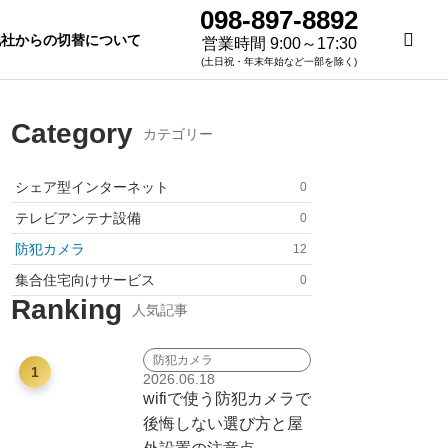
098-897-8892
他社からの切替について
営業時間 9:00～17:30
(土日祝・年末年始など一部を除く)
Category
カテゴリー
シェア型インターネット
0
テレビアンテナ設備
0
防犯カメラ
12
集合住宅向けサービス​
0
Ranking
人気記事
防犯カメラ
Services for ​Apar
1
2026.06.18
​
tment Complexes​
wifiで使う防犯カメラで
後悔しない選び方と屋
集合住宅向けサービス​