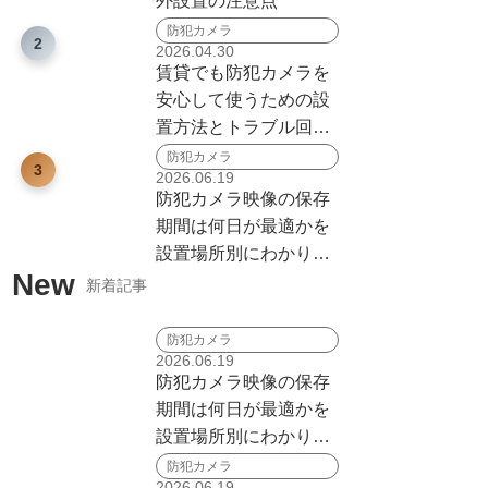
外設置の注意点
防犯カメラ
2
2026.04.30
賃貸でも防犯カメラを
安心して使うための設
置方法とトラブル回避
ガイド
防犯カメラ
3
2026.06.19
防犯カメラ映像の保存
期間は何日が最適かを
設置場所別にわかりや
New
すく解説
新着記事
防犯カメラ
2026.06.19
防犯カメラ映像の保存
期間は何日が最適かを
設置場所別にわかりや
すく解説
防犯カメラ
2026.06.19