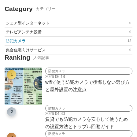
Category
カテゴリー
シェア型インターネット
0
テレビアンテナ設備
0
防犯カメラ
12
集合住宅向けサービス​
0
Ranking
人気記事
防犯カメラ
1
2026.06.18
wifiで使う防犯カメラで後悔しない選び方
と屋外設置の注意点
防犯カメラ
2
2026.04.30
賃貸でも防犯カメラを安心して使うため
の設置方法とトラブル回避ガイド
防犯カメラ