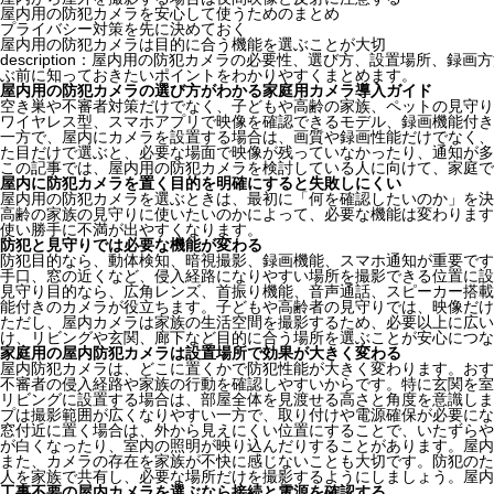
屋内用の防犯カメラを安心して使うためのまとめ
プライバシー対策を先に決めておく
屋内用の防犯カメラは目的に合う機能を選ぶことが大切
description：屋内用の防犯カメラの必要性、選び方、設置場所
ぶ前に知っておきたいポイントをわかりやすくまとめます。
屋内用の防犯カメラの選び方がわかる家庭用カメラ導入ガイド
空き巣や不審者対策だけでなく、子どもや高齢の家族、ペットの見守り
ワイヤレス型、スマホアプリで映像を確認できるモデル、録画機能付
一方で、屋内にカメラを設置する場合は、画質や録画性能だけでなく、家
た目だけで選ぶと、必要な場面で映像が残っていなかったり、通知が多
この記事では、屋内用の防犯カメラを検討している人に向けて、家庭で
屋内に防犯カメラを置く目的を明確にすると失敗しにくい
屋内用の防犯カメラを選ぶときは、最初に「何を確認したいのか」を決
高齢の家族の見守りに使いたいのかによって、必要な機能は変わります
使い勝手に不満が出やすくなります。
防犯と見守りでは必要な機能が変わる
防犯目的なら、動体検知、暗視撮影、録画機能、スマホ通知が重要です
手口、窓の近くなど、侵入経路になりやすい場所を撮影できる位置に設
見守り目的なら、広角レンズ、首振り機能、音声通話、スピーカー搭載
能付きのカメラが役立ちます。子どもや高齢者の見守りでは、映像だけ
ただし、屋内カメラは家族の生活空間を撮影するため、必要以上に広い
け、リビングや玄関、廊下など目的に合う場所を選ぶことが安心につな
家庭用の屋内防犯カメラは設置場所で効果が大きく変わる
屋内防犯カメラは、どこに置くかで防犯性能が大きく変わります。おす
不審者の侵入経路や家族の行動を確認しやすいからです。特に玄関を室
リビングに設置する場合は、部屋全体を見渡せる高さと角度を意識しま
プは撮影範囲が広くなりやすい一方で、取り付けや電源確保が必要にな
窓付近に置く場合は、外から見えにくい位置にすることで、いたずらや
が白くなったり、室内の照明が映り込んだりすることがあります。屋内
また、カメラの存在を家族が不快に感じないことも大切です。防犯のた
人を家族で共有し、必要な場所だけを撮影するようにしましょう。屋内
工事不要の屋内カメラを選ぶなら接続と電源を確認する