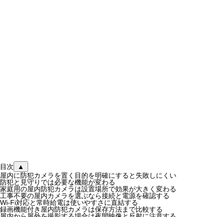
目次
▲
屋内に防犯カメラを置く目的を明確にすると失敗しにくい
防犯と見守りでは必要な機能が変わる
家庭用の屋内防犯カメラは設置場所で効果が大きく変わる
工事不要の屋内カメラを選ぶなら接続と電源を確認する
Wi-Fi対応と常時給電は使いやすさに直結する
録画機能付き屋内防犯カメラは保存方法まで比較する
屋内から屋外を撮影する場合は夜間映像と反射に注意する