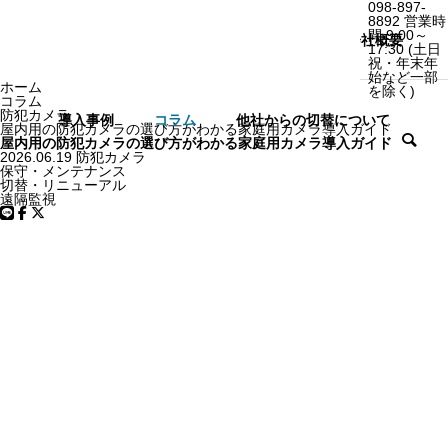
098-897-
8892
営業時
間 9:00～
ホーム
サービス
選ばれる理由
会社概要
17:30
(土日
祝・年末年
始など一部
ホーム
を除く)
コラム
防犯カメラ
導入事例
コラム
他社からの切替について
屋内用の防犯カメラの選び方がわかる家庭用カメラ導入ガイド
屋内用の防犯カメラの選び方がわかる家庭用カメラ導入ガイド
2026.06.19
防犯カメラ
保守・メンテナンス
切替・リニューアル
遠隔監視
SERVICE
事業案内
Security Camera​
防犯カメラ​