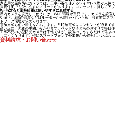
家庭用の屋内防犯カメラでは、工事不要で使えるワイヤレス型が人気です
賃貸住宅でも使いやすいメリットがあります。コンセントに挿してアプ
Wi-Fi対応と常時給電は使いやすさに直結する
屋内カメラを安定して使うには、Wi-Fi環境が重要です。カメラを設
や廊下、2階の部屋などはルーターから離れやすいため、設置前にスマ
トワーク環境が求められます。
電源方式も使い勝手を左右します。常時給電式はコンセントが必要です
高い反面、充電の手間がかかります。ペットや子どもの見守りで毎日使
工事不要の小型防犯カメラは手軽ですが、設置のしやすさだけで選ぶの
しにくくなります。特にスマートフォンで外出先から確認したい場合は
資料請求・お問い合わせ