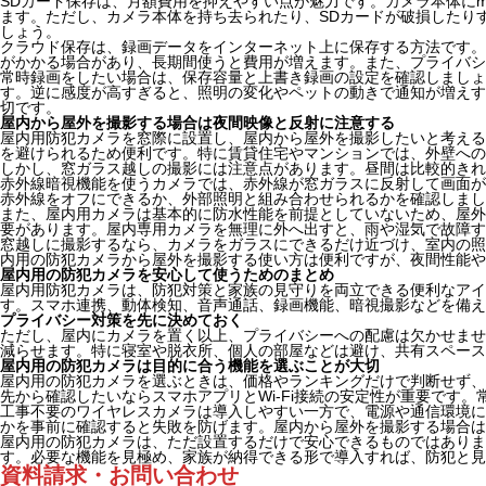
SDカード保存は、月額費用を抑えやすい点が魅力です。カメラ本体にm
ます。ただし、カメラ本体を持ち去られたり、SDカードが破損したり
しょう。
クラウド保存は、録画データをインターネット上に保存する方法です。
がかかる場合があり、長期間使うと費用が増えます。また、プライバシ
常時録画をしたい場合は、保存容量と上書き録画の設定を確認しましょ
す。逆に感度が高すぎると、照明の変化やペットの動きで通知が増えす
切です。
屋内から屋外を撮影する場合は夜間映像と反射に注意する
屋内用防犯カメラを窓際に設置し、屋内から屋外を撮影したいと考える
を避けられるため便利です。特に賃貸住宅やマンションでは、外壁への
しかし、窓ガラス越しの撮影には注意点があります。昼間は比較的きれ
赤外線暗視機能を使うカメラでは、赤外線が窓ガラスに反射して画面が
赤外線をオフにできるか、外部照明と組み合わせられるかを確認しまし
また、屋内用カメラは基本的に防水性能を前提としていないため、屋外
要があります。屋内専用カメラを無理に外へ出すと、雨や湿気で故障す
窓越しに撮影するなら、カメラをガラスにできるだけ近づけ、室内の照
内用の防犯カメラから屋外を撮影する使い方は便利ですが、夜間性能や
屋内用の防犯カメラを安心して使うためのまとめ
屋内用防犯カメラは、防犯対策と家族の見守りを両立できる便利なアイ
す。スマホ連携、動体検知、音声通話、録画機能、暗視撮影などを備え
プライバシー対策を先に決めておく
ただし、屋内にカメラを置く以上、プライバシーへの配慮は欠かせませ
減らせます。特に寝室や脱衣所、個人の部屋などは避け、共有スペース
屋内用の防犯カメラは目的に合う機能を選ぶことが大切
屋内用の防犯カメラを選ぶときは、価格やランキングだけで判断せず、
先から確認したいならスマホアプリとWi-Fi接続の安定性が重要です
工事不要のワイヤレスカメラは導入しやすい一方で、電源や通信環境に左
かを事前に確認すると失敗を防げます。屋内から屋外を撮影する場合は
屋内用の防犯カメラは、ただ設置するだけで安心できるものではありま
す。必要な機能を見極め、家族が納得できる形で導入すれば、防犯と
資料請求・お問い合わせ